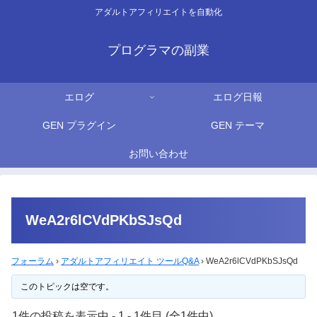
アダルトアフィリエイトを自動化
プログラマの副業
エログ
エログ日報
GEN プラグイン
GEN テーマ
お問い合わせ
WeA2r6lCVdPKbSJsQd
フォーラム
›
アダルトアフィリエイト ツールQ&A
›
WeA2r6lCVdPKbSJsQd
このトピックは空です。
1件の投稿を表示中 - 1 - 1件目 (全1件中)