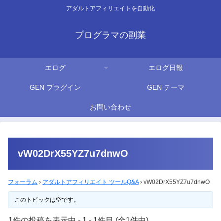
アダルトアフィリエイトを自動化
プログラマの副業
エログ
エログ日報
GEN プラグイン
GEN テーマ
お問い合わせ
vW02DrX55YZ7u7dnwO
フォーラム
›
アダルトアフィリエイト ツールQ&A
›
vW02DrX55YZ7u7dnwO
このトピックは空です。
1件の投稿を表示中 - 1 - 1件目 (全1件中)