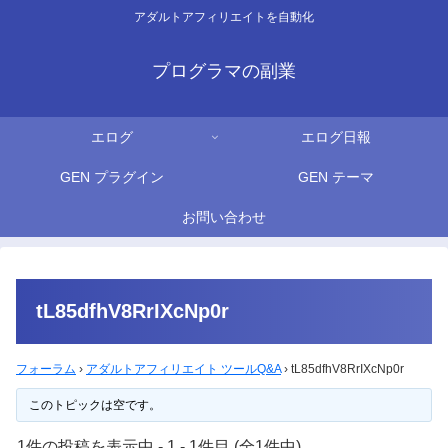
アダルトアフィリエイトを自動化
プログラマの副業
エログ
エログ日報
GEN プラグイン
GEN テーマ
お問い合わせ
tL85dfhV8RrIXcNp0r
フォーラム
›
アダルトアフィリエイト ツールQ&A
›
tL85dfhV8RrIXcNp0r
このトピックは空です。
1件の投稿を表示中 - 1 - 1件目 (全1件中)