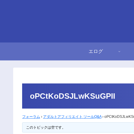
エログ
oPCtKoDSJLwKSuGPII
フォーラム
›
アダルトアフィリエイト ツールQ&A
›
oPCtKoDSJLwKSu
このトピックは空です。