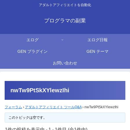
アダルトアフィリエイトを自動化
プログラマの副業
エログ
エログ日報
GEN プラグイン
GEN テーマ
お問い合わせ
nwTw9PtSkXYlewzIhi
フォーラム
›
アダルトアフィリエイト ツールQ&A
›
nwTw9PtSkXYlewzIhi
このトピックは空です。
1件の投稿を表示中 - 1 - 1件目 (全1件中)