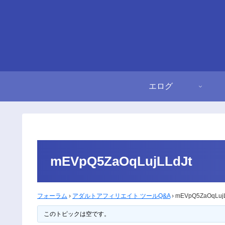
エログ
mEVpQ5ZaOqLujLLdJt
フォーラム
›
アダルトアフィリエイト ツールQ&A
›
mEVpQ5ZaOqLujL
このトピックは空です。