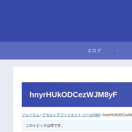
エログ
hnyrHUkODCezWJM8yF
フォーラム
›
アダルトアフィリエイト ツールQ&A
›
hnyrHUkODCezW
このトピックは空です。