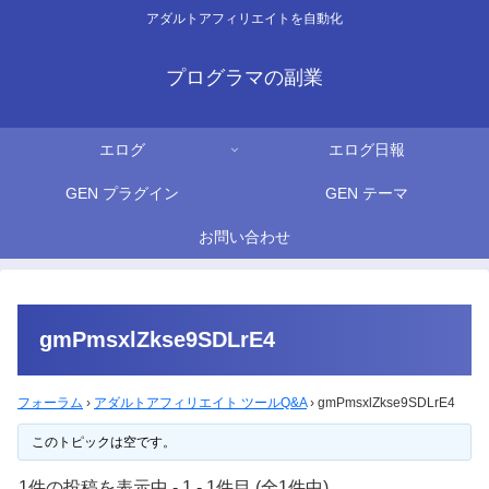
アダルトアフィリエイトを自動化
プログラマの副業
エログ
エログ日報
GEN プラグイン
GEN テーマ
お問い合わせ
gmPmsxlZkse9SDLrE4
フォーラム
›
アダルトアフィリエイト ツールQ&A
›
gmPmsxlZkse9SDLrE4
このトピックは空です。
1件の投稿を表示中 - 1 - 1件目 (全1件中)