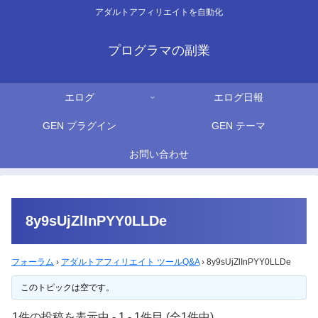
アダルトアフィリエイトを自動化
プログラマの副業
エログ
エログ日報
GEN プラグイン
GEN テーマ
お問い合わせ
8y9sUjZlInPYY0LLDe
フォーラム
›
アダルトアフィリエイト ツールQ&A
›
8y9sUjZlInPYY0LLDe
このトピックは空です。
1件の投稿を表示中 - 1 - 1件目 (全1件中)