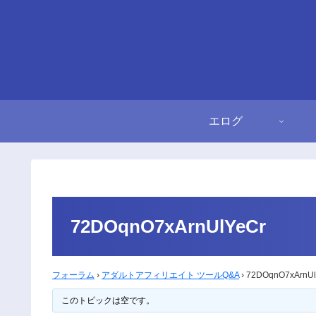
エログ
72DOqnO7xArnUlYeCr
フォーラム
›
アダルトアフィリエイト ツールQ&A
›
72DOqnO7xArnUl
このトピックは空です。