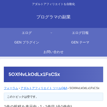
アダルトアフィリエイトを自動化
プログラマの副業
エログ
エログ日報
GEN プラグイン
GEN テーマ
お問い合わせ
5OXf4vLkOdLx1FsCSx
フォーラム
›
アダルトアフィリエイト ツールQ&A
›
5OXf4vLkOdLx1FsCSx
このトピックは空です。
1件の投稿を表示中 - 1 - 1件目 (全1件中)