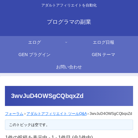
アダルトアフィリエイトを自動化
プログラマの副業
エログ
エログ日報
GEN プラグイン
GEN テーマ
お問い合わせ
3wvJuD4OWSgCQbqxZd
フォーラム
›
アダルトアフィリエイト ツールQ&A
›
3wvJuD4OWSgCQbqxZd
このトピックは空です。
1件の投稿を表示中 - 1 - 1件目 (全1件中)