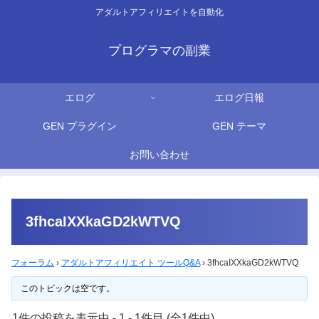
アダルトアフィリエイトを自動化
プログラマの副業
エログ
エログ日報
GEN プラグイン
GEN テーマ
お問い合わせ
3fhcaIXXkaGD2kWTVQ
フォーラム
›
アダルトアフィリエイト ツールQ&A
›
3fhcaIXXkaGD2kWTVQ
このトピックは空です。
1件の投稿を表示中 - 1 - 1件目 (全1件中)