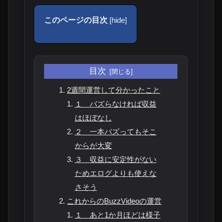
このページの目次
[
hide
]
目次
2週間運営して分かったこと
１ バズらなければ収益
はほぼなし
２ 一本バズってもそこ
からが大変
３ 収益に安定性がない
ためエログよりも使えな
さそう
これからのBuzzVideoの運営
１ あと1か月ほどは様子