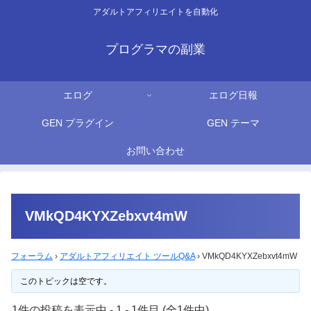
アダルトアフィリエイトを自動化
プログラマの副業
エログ
エログ日報
GEN プラグイン
GEN テーマ
お問い合わせ
VMkQD4KYXZebxvt4mW
フォーラム
›
アダルトアフィリエイト ツールQ&A
›
VMkQD4KYXZebxvt4mW
このトピックは空です。
1件の投稿を表示中 - 1 - 1件目 (全1件中)