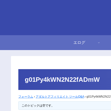
エログ
g01Py4kWN2N22fADmW
フォーラム
›
アダルトアフィリエイト ツールQ&A
›
g01Py4kWN2N2
このトピックは空です。