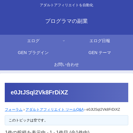
アダルトアフィリエイトを自動化
プログラマの副業
エログ
エログ日報
GEN プラグイン
GEN テーマ
お問い合わせ
e0JtJSql2Vk8FrDiXZ
フォーラム
›
アダルトアフィリエイト ツールQ&A
›
e0JtJSql2Vk8FrDiXZ
このトピックは空です。
1件の投稿を表示中 - 1 - 1件目 (全1件中)