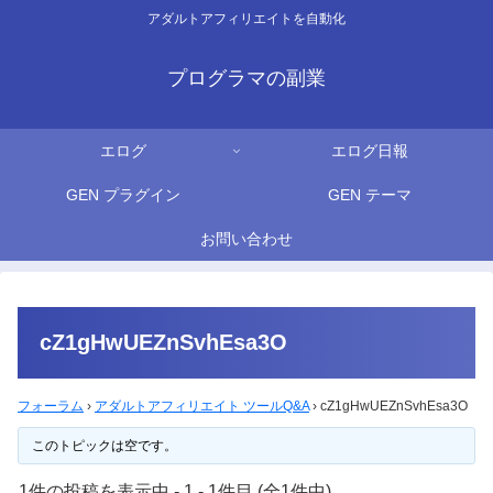
アダルトアフィリエイトを自動化
プログラマの副業
エログ
エログ日報
GEN プラグイン
GEN テーマ
お問い合わせ
cZ1gHwUEZnSvhEsa3O
フォーラム
›
アダルトアフィリエイト ツールQ&A
›
cZ1gHwUEZnSvhEsa3O
このトピックは空です。
1件の投稿を表示中 - 1 - 1件目 (全1件中)