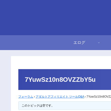
エログ
7YuwSz10n8OVZZbY5u
フォーラム
›
アダルトアフィリエイト ツールQ&A
›
7YuwSz10n8OVZ
このトピックは空です。