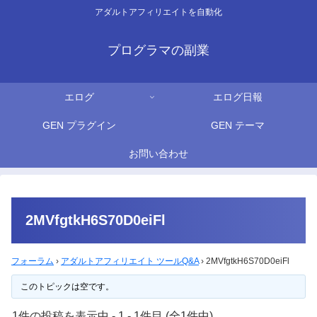
アダルトアフィリエイトを自動化
プログラマの副業
エログ
エログ日報
GEN プラグイン
GEN テーマ
お問い合わせ
2MVfgtkH6S70D0eiFl
フォーラム
›
アダルトアフィリエイト ツールQ&A
›
2MVfgtkH6S70D0eiFl
このトピックは空です。
1件の投稿を表示中 - 1 - 1件目 (全1件中)